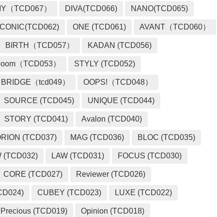
MY（TCD067）
DIVA(TCD066)
NANO(TCD065)
ICONIC(TCD062)
ONE (TCD061)
AVANT（TCD060）
BIRTH（TCD057）
KADAN (TCD056)
loom（TCD053）
STYLY (TCD052)
BRIDGE（tcd049）
OOPS!（TCD048）
SOURCE (TCD045)
UNIQUE (TCD044)
STORY (TCD041)
Avalon (TCD040)
RION (TCD037)
MAG (TCD036)
BLOC (TCD035)
 (TCD032)
LAW (TCD031)
FOCUS (TCD030)
CORE (TCD027)
Reviewer (TCD026)
CD024)
CUBEY (TCD023)
LUXE (TCD022)
Precious (TCD019)
Opinion (TCD018)