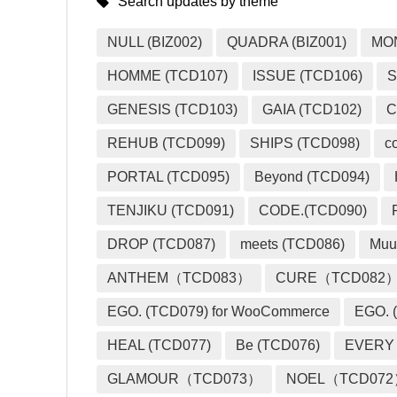
Search updates by theme
NULL (BIZ002)
QUADRA (BIZ001)
MO
HOMME (TCD107)
ISSUE (TCD106)
S
GENESIS (TCD103)
GAIA (TCD102)
C
REHUB (TCD099)
SHIPS (TCD098)
c
PORTAL (TCD095)
Beyond (TCD094)
TENJIKU (TCD091)
CODE.(TCD090)
DROP (TCD087)
meets (TCD086)
Muu
ANTHEM（TCD083）
CURE（TCD082
EGO. (TCD079) for WooCommerce
EGO. (
HEAL (TCD077)
Be (TCD076)
EVERY
GLAMOUR（TCD073）
NOEL（TCD07