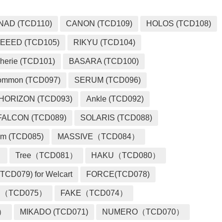
NAD (TCD110)
CANON (TCD109)
HOLOS (TCD108)
EEED (TCD105)
RIKYU (TCD104)
herie (TCD101)
BASARA (TCD100)
ommon (TCD097)
SERUM (TCD096)
HORIZON (TCD093)
Ankle (TCD092)
FALCON (TCD089)
SOLARIS (TCD088)
m (TCD085)
MASSIVE（TCD084）
）
Tree（TCD081）
HAKU（TCD080）
TCD079) for Welcart
FORCE(TCD078)
 （TCD075）
FAKE（TCD074）
2）
MIKADO (TCD071)
NUMERO（TCD070）