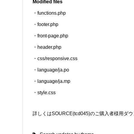
Modified files
・functions.php
SNS
・footer.php
・front-page.php
・header.php
・css/responsive.css
・language/ja.po
・language/ja.mp
・style.css
詳しくはSOURCE(tcd045)のご購入者様